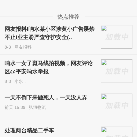
热点推荐
网友报料!响水某小区涉黄小广告屡禁
不止!业主盼严查守护安全(..
8-3
网友报料
响水一女子斑马线拍视频，网友评论
区@平安响水举报
8-3
小水．
一天不倒下来砸死人，一天没人弄
前天 15:39
弘恒物流
处理两台精品二手车