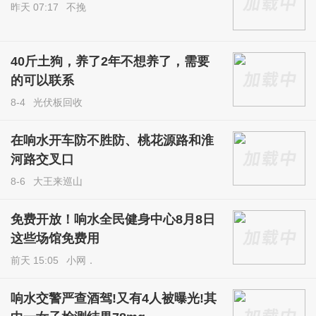
昨天 07:17
不挽
40斤土狗，养了2年不想养了，需要
的可以联系
8-4
光伏板回收
在响水开车防不胜防、桃花源路和淮
河路交叉口
8-6
大王来巡山
免费开放！响水全民健身中心8月8日
这些场馆免费用
前天 15:05
小网．
响水交警严查酒驾!又有4人被曝光!其