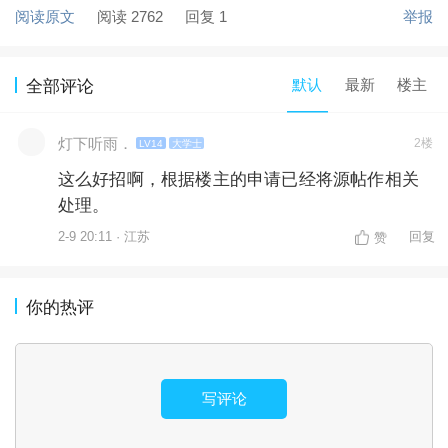
阅读原文
阅读 2762
回复 1
举报
默认
最新
楼主
全部评论
灯下听雨．
2楼
LV14
大学士
这么好招啊，根据楼主的申请已经将源帖作相关
处理。
2-9 20:11 · 江苏
回复
赞
你的热评
写评论