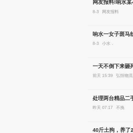
网友报料!响水某
8-3
网友报料
响水一女子斑马
8-3
小水．
一天不倒下来砸
前天 15:39
弘恒物流
处理两台精品二
昨天 07:17
不挽
40斤土狗，养了