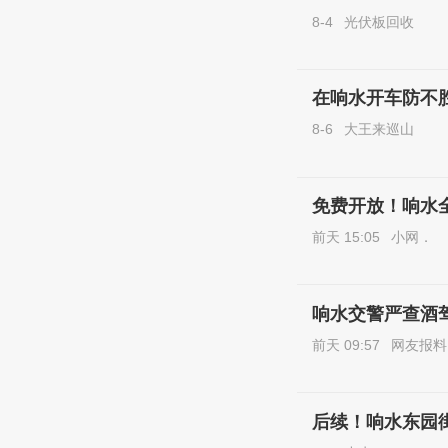
8-4
光伏板回收
在响水开车防不
8-6
大王来巡山
免费开放！响水
前天 15:05
小网．
响水交警严查酒驾
前天 09:57
网友报料
后续！响水东园