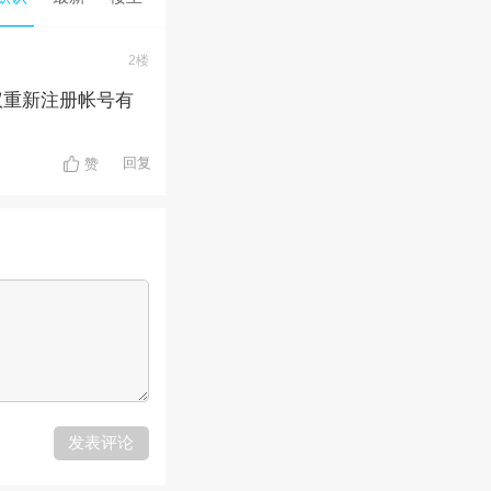
2楼
议重新注册帐号有
回复
赞
发表评论