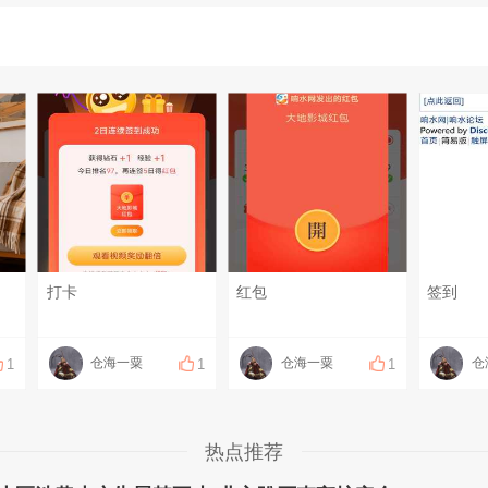
打卡
红包
签到
仓海一粟
仓海一粟
仓
1
1
1
热点推荐