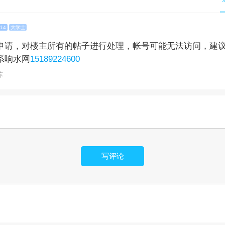
14
大学士
申请，对楼主所有的帖子进行处理，帐号可能无法访问，建
系响水网
15189224600
苏
写评论