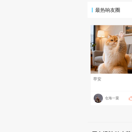
最热响友圈
早安
仓海一粟