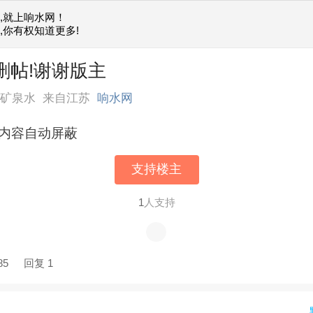
,就上响水网！
,你有权知道更多!
请删帖!谢谢版主
喝矿泉水
来自江苏
响水网
内容自动屏蔽
支持楼主
1
人支持
85
回复 1