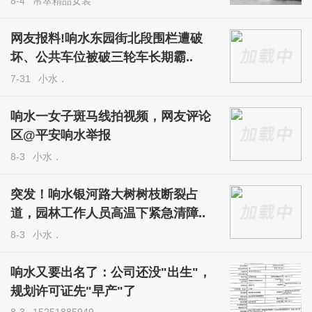
8-4
帛萃精品女装
网友报料!响水东园街北段围栏遭破
坏、公共车位被破三轮车长期霸..
7-31
小水．
响水一女子斑马线拍视频，网友评论
区@平安响水举报
8-3
小水．
突发！响水银河路大树树枝断裂占
道，园林工作人员高温下紧急清障..
8-3
小水．
响水又要出名了：公司还没"出生"，
规划许可证先"早产"了