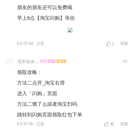
朋友的朋友还可以免费喝
早上8点【淘宝闪购】等你
5-6 07:44 · 江苏
回复
1
流年似水…
3楼
LV9
婉仪
楼主
领取攻略：
方法二点开_淘宝右滑
进入「闪购」页面
方法二饿了么或者淘宝扫码
跳转到闪购页面领取红包下单
5-6 07:45 · 江苏
回复
赞