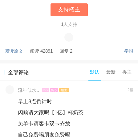
支持楼主
1
人支持
阅读原文
阅读 42891
回复 2
举报
默认
最新
楼主
全部评论
流年似水…
2楼
LV9
婉仪
楼主
早上8点倒计时
闪购请大家喝【1亿】杯奶茶
免单卡请客卡双卡齐放
自己免费喝朋友免费喝