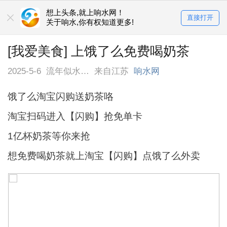
想上头条,就上响水网！
直接打开
关于响水,你有权知道更多!
[我爱美食] 上饿了么免费喝奶茶
2025-5-6
流年似水…
来自江苏
响水网
饿了么淘宝闪购送奶茶咯
淘宝扫码进入【闪购】抢免单卡
1亿杯奶茶等你来抢
想免费喝奶茶就上淘宝【闪购】点饿了么外卖