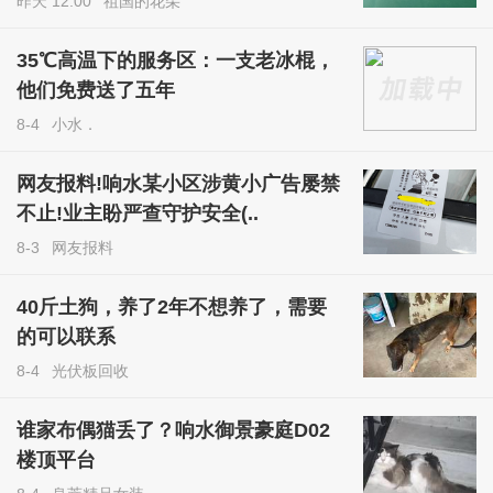
昨天 12:00
祖国的花朵
35℃高温下的服务区：一支老冰棍，
他们免费送了五年
8-4
小水．
网友报料!响水某小区涉黄小广告屡禁
不止!业主盼严查守护安全(..
8-3
网友报料
40斤土狗，养了2年不想养了，需要
的可以联系
8-4
光伏板回收
谁家布偶猫丢了？响水御景豪庭D02
楼顶平台