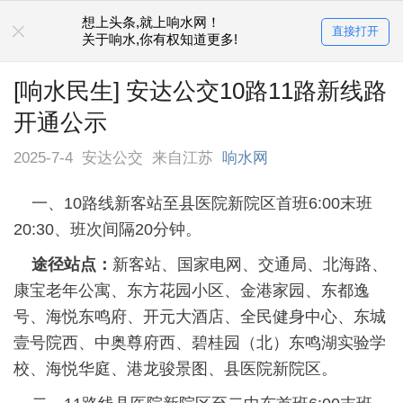
想上头条,就上响水网！
直接打开
关于响水,你有权知道更多!
[响水民生] 安达公交10路11路新线路
开通公示
2025-7-4
安达公交
来自江苏
响水网
一、10路线新客站至县医院
新院区
首班6:00末班
20:30、班次间隔20分钟。
途径站点：
新客站、国家电网、交通局、北海路、
康宝老年公寓、东方花园小区、金港家园、东都逸
号、海悦东鸣府、开元大酒店、全民健身中心、东城
壹号院西、中奥尊府西、碧桂园（北）东鸣湖实验学
校、海悦华庭、港龙骏景图、县医院新院区。