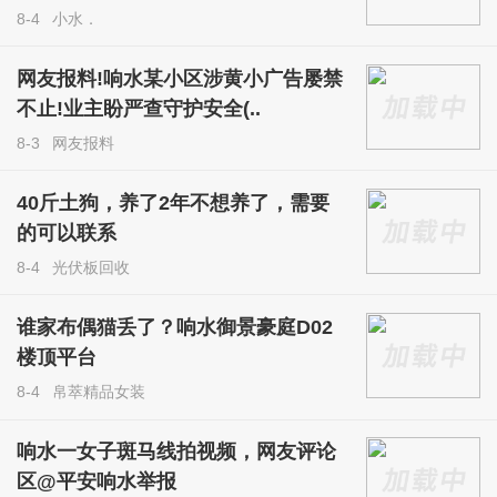
8-4
小水．
网友报料!响水某小区涉黄小广告屡禁
不止!业主盼严查守护安全(..
8-3
网友报料
40斤土狗，养了2年不想养了，需要
的可以联系
8-4
光伏板回收
谁家布偶猫丢了？响水御景豪庭D02
楼顶平台
8-4
帛萃精品女装
响水一女子斑马线拍视频，网友评论
区@平安响水举报