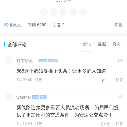
5
人支持
阅读原文
阅读 6290
回复 2
举报
默认
最新
楼主
全部评论
灯下听雨．
2楼
LV14
大学士
666这个必须要推个头条！让更多的人知道
7-4 09:46 · 江苏
回复
1
weather
3楼
LV3
里正
新线路连接更多重要人员流动场所，为居民们提
供了更加便利的交通条件，为安达公交点赞！
7-4 10:49 · 江苏
回复
赞