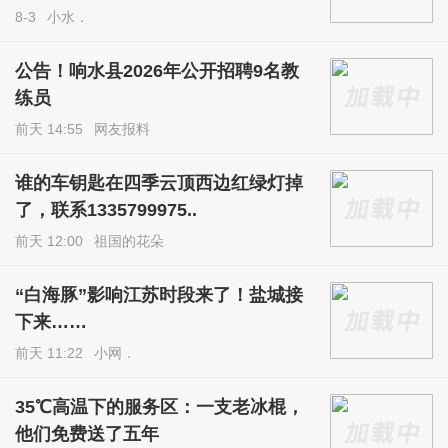
8-3
小水．
公告！响水县2026年公开招聘9名教
练员
前天 14:55
网友报料
谁的车钥匙在四季云顶西边红绿灯掉
了，联系1335799975..
前天 12:00
祖国的花朵
“白海豚”影响江苏时段来了！盐城接
下来……
前天 11:22
小网．
35℃高温下的服务区：一支老冰棍，
他们免费送了五年