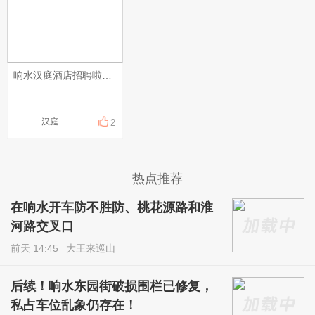
响水汉庭酒店招聘啦，现招聘❗️❗️前台服务员❗️❗️一名！待遇优厚，年终奖励，法定节假日3倍加班补助，缴纳保险，还有带薪年假 ，节日福利，免费提供工作餐，有无经验均可，提供一对一培训，有意者可联系 朱店18762500365面试地址：响水县黄海路76号财富广场！
汉庭
2
热点推荐
在响水开车防不胜防、桃花源路和淮
河路交叉口
前天 14:45
大王来巡山
后续！响水东园街破损围栏已修复，
私占车位乱象仍存在！