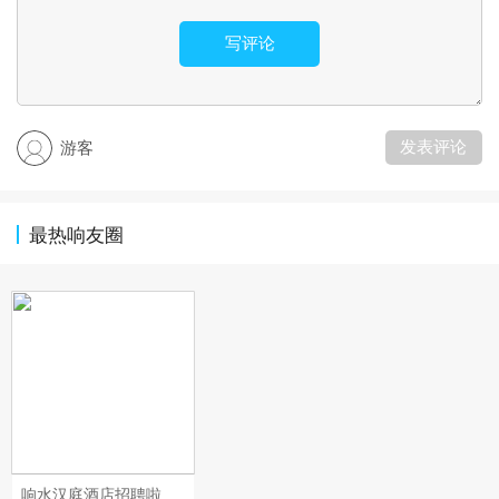
写评论
发表评论
游客
最热响友圈
响水汉庭酒店招聘啦，现招聘❗️❗️前台服务员❗️❗️一名！待遇优厚，年终奖励，法定节假日3倍加班补助，缴纳保险，还有带薪年假 ，节日福利，免费提供工作餐，有无经验均可，提供一对一培训，有意者可联系 朱店18762500365面试地址：响水县黄海路76号财富广场！