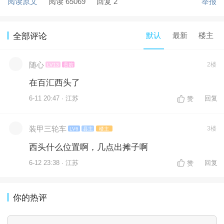
阅读原文
阅读 65069
回复 2
举报
默认
最新
楼主
全部评论
随心
2楼
LV13
贵嫔
在百汇西头了
6-11 20:47 · 江苏
回复
赞
装甲三轮车
3楼
LV6
县主
楼主
西头什么位置啊，几点出摊子啊
6-12 23:38 · 江苏
回复
赞
你的热评