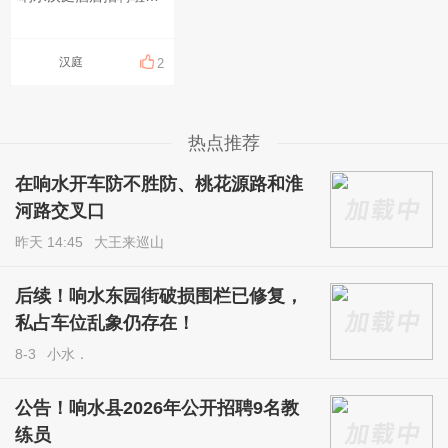
汉庭
2
热点推荐
在响水开车防不胜防、桃花源路和淮
河路交叉口
昨天 14:45
大王来巡山
后续！响水东园街破损围栏已修复，
私占车位乱象仍存在！
8-3
小水．
公告！响水县2026年公开招聘9名教
练员