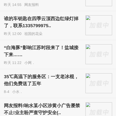
昨天 14:55
网友报料
谁的车钥匙在四季云顶西边红绿灯掉
了，联系1335799975..
昨天 12:00
祖国的花朵
“白海豚”影响江苏时段来了！盐城接
下来……
昨天 11:22
小网．
35℃高温下的服务区：一支老冰棍，
他们免费送了五年
8-4
小水．
网友报料!响水某小区涉黄小广告屡禁
不止!业主盼严查守护安全(..