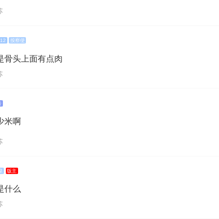
苏
12
按察使
是骨头上面有点肉
苏
号
少米啊
苏
皇
版主
是什么
苏