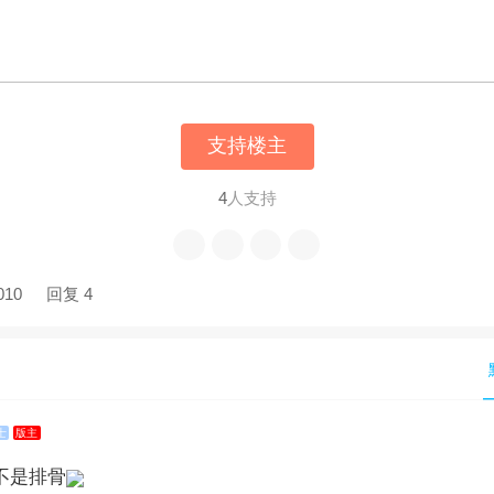
支持楼主
4
人支持
010
回复 4
士
版主
不是排骨