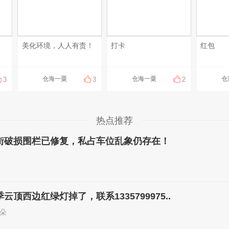
美化环境，人人有责！
打卡
红包
仓海一粟
仓海一粟
仓
3
3
2
热点推荐
街破损围栏已修复，私占车位乱象仍存在！
顶西边红绿灯掉了，联系1335799975..
朵