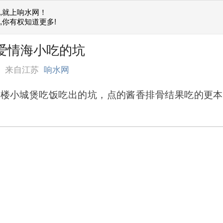
,就上响水网！
,你有权知道更多!
 爱情海小吃的坑
某
来自江苏
响水网
三楼小城煲吃饭吃出的坑，点的酱香排骨结果吃的更本