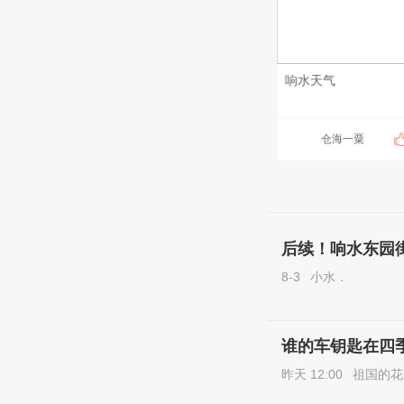
响水天气
仓海一粟
后续！响水东园
8-3
小水．
谁的车钥匙在四季云
昨天 12:00
祖国的花