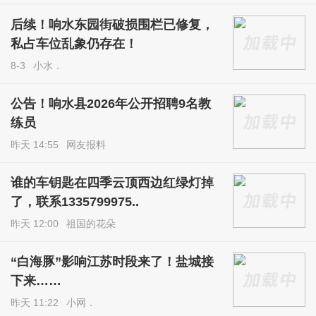
后续！响水东园街破损围栏已修复，
私占车位乱象仍存在！
8-3
小水．
公告！响水县2026年公开招聘9名教
练员
昨天 14:55
网友报料
谁的车钥匙在四季云顶西边红绿灯掉
了，联系1335799975..
昨天 12:00
祖国的花朵
“白海豚”影响江苏时段来了！盐城接
下来……
昨天 11:22
小网．