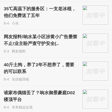
35℃高温下的服务区：一支老冰棍，
他们免费送了五年
8-4
小水．
网友报料!响水某小区涉黄小广告屡禁
不止!业主盼严查守护安全(..
8-3
网友报料
40斤土狗，养了2年不想养了，需要
的可以联系
8-4
光伏板回收
谁家布偶猫丢了？响水御景豪庭D02
楼顶平台
8-4
帛萃精品女装