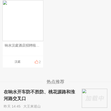
响水汉庭酒店招聘啦，现招聘❗️❗️前台服务员❗️❗️一名！待遇优厚，年终奖励，法定节假日3倍加班补助，缴纳保险，还有带薪年假 ，节日福利，免费提供工作餐，有无经验均可，提供一对一培训，有意者可联系 朱店18762500365面试地址：响水县黄海路76号财富广场！
汉庭
2
热点推荐
在响水开车防不胜防、桃花源路和淮
河路交叉口
昨天 14:45
大王来巡山