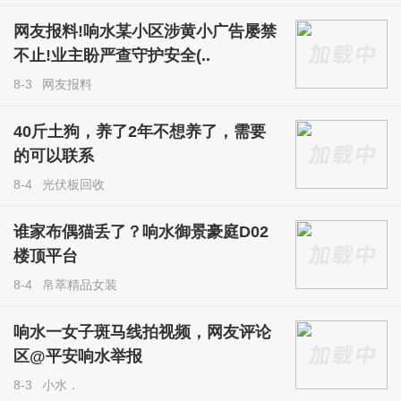
网友报料!响水某小区涉黄小广告屡禁
不止!业主盼严查守护安全(..
8-3
网友报料
40斤土狗，养了2年不想养了，需要
的可以联系
8-4
光伏板回收
谁家布偶猫丢了？响水御景豪庭D02
楼顶平台
8-4
帛萃精品女装
响水一女子斑马线拍视频，网友评论
区@平安响水举报
8-3
小水．