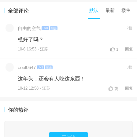
默认
最新
楼主
全部评论
自由的空气
2楼
LV8
知县
榄好了吗？
10-6 16:53 · 江苏
回复
1
cool0647
3楼
LV3
里正
这年头，还会有人吃这东西！
10-12 12:58 · 江苏
回复
赞
你的热评