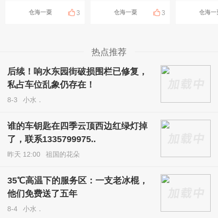
仓海一粟
仓海一粟
仓海一
3
3
热点推荐
后续！响水东园街破损围栏已修复，
私占车位乱象仍存在！
8-3
小水．
谁的车钥匙在四季云顶西边红绿灯掉
了，联系1335799975..
昨天 12:00
祖国的花朵
35℃高温下的服务区：一支老冰棍，
他们免费送了五年
8-4
小水．