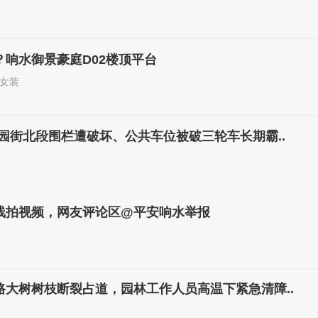
？响水御景豪庭D02楼顶平台
女装
园街北段围栏遭破坏、公共车位被破三轮车长期霸..
线拍视频，网友评论区@平安响水举报
路大树树枝断裂占道，园林工作人员高温下紧急清障..