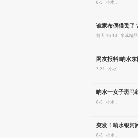
8-3
小水．
谁家布偶猫丢了
前天 16:10
帛萃精品
网友报料!响水东
7-31
小水．
响水一女子斑马
8-3
小水．
突发！响水银河
8-3
小水．