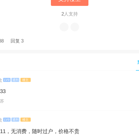
2
人支持
88
回复 3
歌
LV9
通判
楼主
333
江苏
歌
LV9
通判
楼主
7-1111，无消费，随时过户，价格不贵