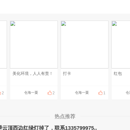
美化环境，人人有责！
打卡
红包
仓海一粟
仓海一粟
仓
2
2
1
热点推荐
顶西边红绿灯掉了，联系1335799975..