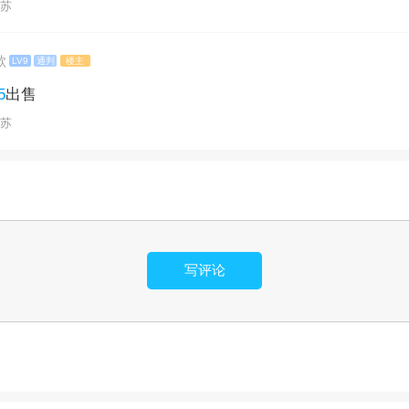
江苏
歌
LV9
通判
楼主
5
出售
江苏
写评论