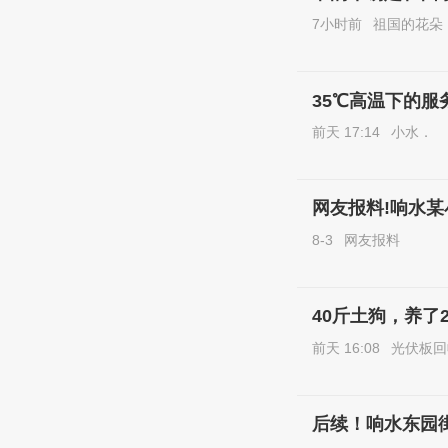
7小时前
祖国的花朵
35℃高温下的
前天 17:14
小水．
网友报料!响水某
8-3
网友报料
40斤土狗，养了
前天 16:08
光伏板回
后续！响水东园