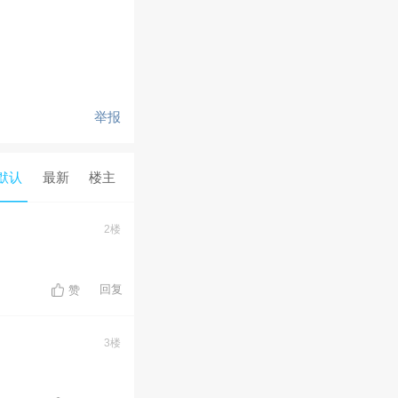
举报
默认
最新
楼主
2楼
回复
赞
3楼