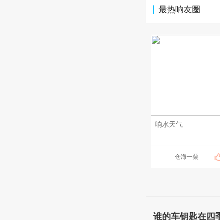
最热响友圈
响水天气
仓海一粟
谁的车钥匙在四季云