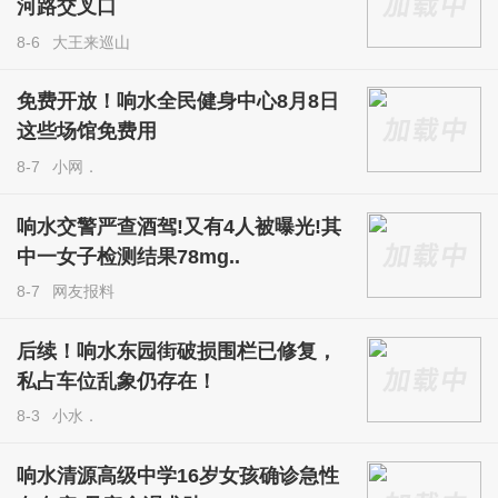
河路交叉口
8-6
大王来巡山
免费开放！响水全民健身中心8月8日
这些场馆免费用
8-7
小网．
响水交警严查酒驾!又有4人被曝光!其
中一女子检测结果78mg..
8-7
网友报料
后续！响水东园街破损围栏已修复，
私占车位乱象仍存在！
8-3
小水．
响水清源高级中学16岁女孩确诊急性