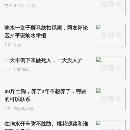
前天 07:17
不挽
响水一女子斑马线拍视频，网友评论
区@平安响水举报
8-3
小水．
一天不倒下来砸死人，一天没人弄
8-7
弘恒物流
40斤土狗，养了2年不想养了，需要
的可以联系
8-4
光伏板回收
在响水开车防不胜防、桃花源路和淮