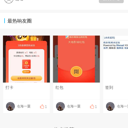
最热响友圈
打卡
红包
签到
仓海一粟
仓海一粟
仓海一
1
1