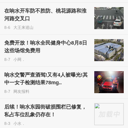
在响水开车防不胜防、桃花源路和淮
河路交叉口
8-6
大王来巡山
免费开放！响水全民健身中心8月8日
这些场馆免费用
8-7
小网．
响水交警严查酒驾!又有4人被曝光!其
中一女子检测结果78mg..
8-7
网友报料
后续！响水东园街破损围栏已修复，
私占车位乱象仍存在！
8-3
小水．