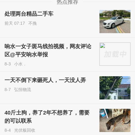
热点推荐
处理两台精品二手车
前天 07:17
不挽
响水一女子斑马线拍视频，网友评论
区@平安响水举报
8-3
小水．
一天不倒下来砸死人，一天没人弄
8-7
弘恒物流
40斤土狗，养了2年不想养了，需要
的可以联系
8-4
光伏板回收