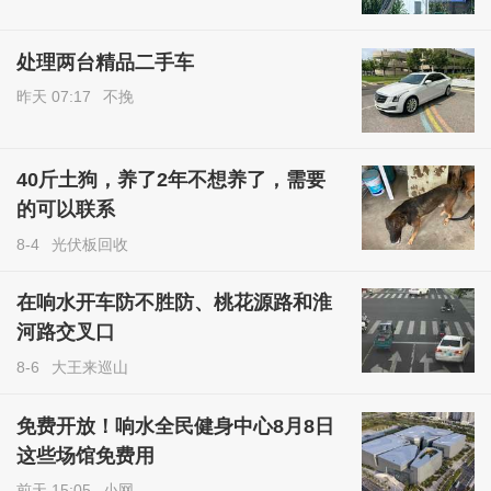
处理两台精品二手车
昨天 07:17
不挽
40斤土狗，养了2年不想养了，需要
的可以联系
8-4
光伏板回收
在响水开车防不胜防、桃花源路和淮
河路交叉口
8-6
大王来巡山
免费开放！响水全民健身中心8月8日
这些场馆免费用
前天 15:05
小网．