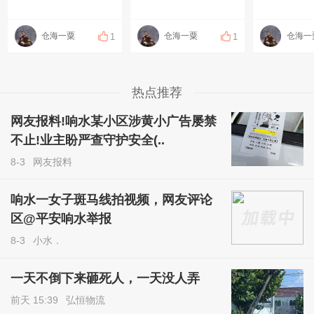
仓海一粟
仓海一粟
仓海一
1
1
热点推荐
网友报料!响水某小区涉黄小广告屡禁
不止!业主盼严查守护安全(..
8-3
网友报料
响水一女子斑马线拍视频，网友评论
区@平安响水举报
8-3
小水．
一天不倒下来砸死人，一天没人弄
前天 15:39
弘恒物流