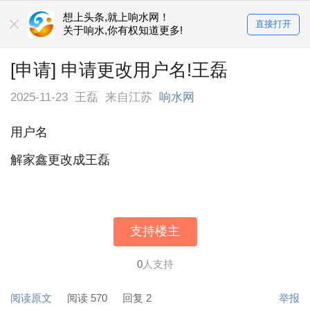
想上头条,就上响水网！
直接打开
关于响水,你有权知道更多!
[申请] 申请更改用户名!王磊
2025-11-23
王磊
来自江苏
响水网
用户名
解家鑫更改成王磊
支持楼主
0
人支持
阅读原文
阅读 570
回复 2
举报