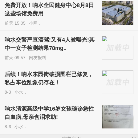
免费开放！响水全民健身中心8月8日
这些场馆免费用
前天 15:05
小网．
响水交警严查酒驾!又有4人被曝光!其
中一女子检测结果78mg..
前天 09:57
网友报料
后续！响水东园街破损围栏已修复，
私占车位乱象仍存在！
8-3
小水．
响水清源高级中学16岁女孩确诊急性
白血病,母亲含泪求助!
8-6
小水．