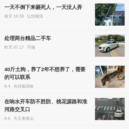
一天不倒下来砸死人，一天没人弄
前天 15:39
弘恒物流
处理两台精品二手车
昨天 07:17
不挽
40斤土狗，养了2年不想养了，需要
的可以联系
8-4
光伏板回收
在响水开车防不胜防、桃花源路和淮
河路交叉口
8-6
大王来巡山