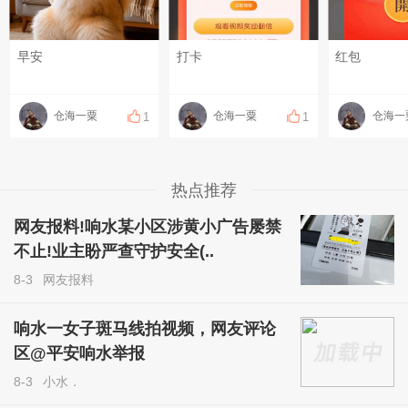
早安
打卡
红包
仓海一粟
仓海一粟
仓海一
1
1
热点推荐
网友报料!响水某小区涉黄小广告屡禁
不止!业主盼严查守护安全(..
8-3
网友报料
响水一女子斑马线拍视频，网友评论
区@平安响水举报
8-3
小水．