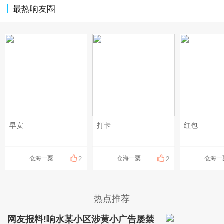
最热响友圈
早安
打卡
红包
仓海一粟
仓海一粟
仓海一
2
2
热点推荐
网友报料!响水某小区涉黄小广告屡禁