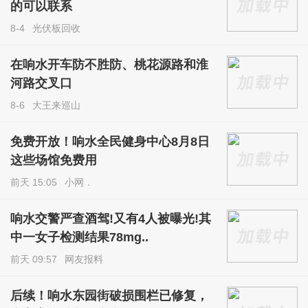
的可以联系
8-4
光伏板回收
在响水开车防不胜防、桃花源路和淮
河路交叉口
8-6
大王来巡山
免费开放！响水全民健身中心8月8日
这些场馆免费用
前天 15:05
小网．
响水交警严查酒驾!又有4人被曝光!其
中一女子检测结果78mg..
前天 09:57
网友报料
后续！响水东园街破损围栏已修复，