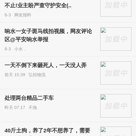
不止!业主盼严查守护安全(..
8-3
网友报料
响水一女子斑马线拍视频，网友评论
区@平安响水举报
8-3
小水．
一天不倒下来砸死人，一天没人弄
前天 15:39
弘恒物流
处理两台精品二手车
昨天 07:17
不挽
40斤土狗，养了2年不想养了，需要