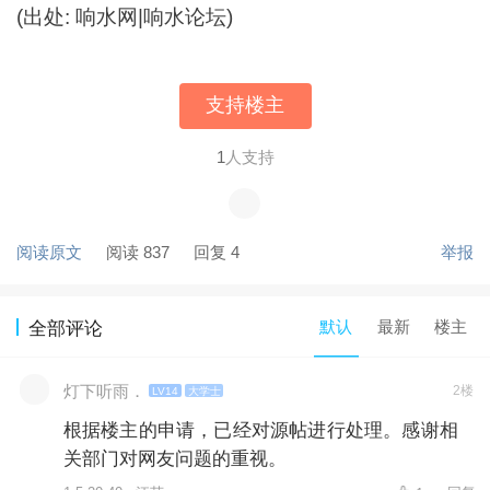
(出处: 响水网|响水论坛)
支持楼主
1
人支持
阅读原文
阅读 837
回复 4
举报
默认
最新
楼主
全部评论
灯下听雨．
2楼
LV14
大学士
根据楼主的申请，已经对源帖进行处理。感谢相
关部门对网友问题的重视。