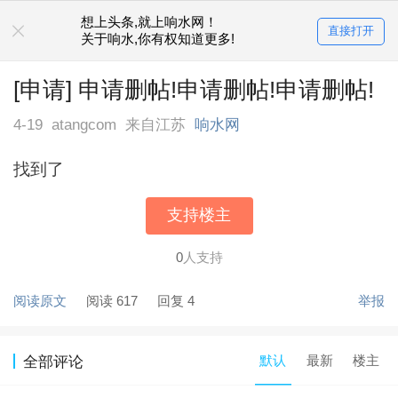
想上头条,就上响水网！
直接打开
关于响水,你有权知道更多!
[申请] 申请删帖!申请删帖!申请删帖!
4-19
atangcom
来自江苏
响水网
找到了
支持楼主
0
人支持
阅读原文
阅读 617
回复 4
举报
默认
最新
楼主
全部评论