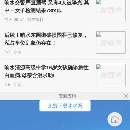
响水交警严查酒驾!又有4人被曝光!其
中一女子检测结果78mg..
前天 09:57
网友报料
后续！响水东园街破损围栏已修复，
私占车位乱象仍存在！
8-3
小水．
响水清源高级中学16岁女孩确诊急性
白血病,母亲含泪求助!
8-6
小水．
安装应用
免费下载响水网