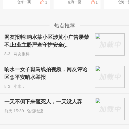
仓海一粟
仓海一粟
仓海一
1
1
热点推荐
网友报料!响水某小区涉黄小广告屡禁
不止!业主盼严查守护安全(..
8-3
网友报料
响水一女子斑马线拍视频，网友评论
区@平安响水举报
8-3
小水．
一天不倒下来砸死人，一天没人弄
前天 15:39
弘恒物流