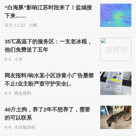
“白海豚”影响江苏时段来了！盐城接
下来……
前天 11:22
小网．
35℃高温下的服务区：一支老冰棍，
他们免费送了五年
8-4
小水．
网友报料!响水某小区涉黄小广告屡禁
不止!业主盼严查守护安全(..
8-3
网友报料
40斤土狗，养了2年不想养了，需要
的可以联系
8-4
光伏板回收