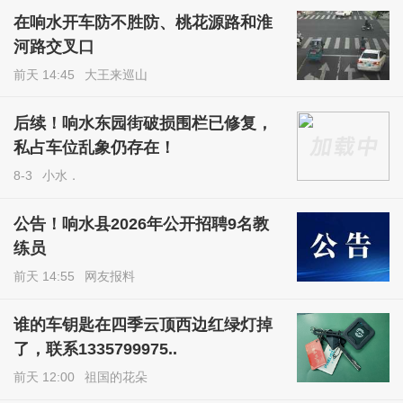
在响水开车防不胜防、桃花源路和淮
河路交叉口
前天 14:45
大王来巡山
后续！响水东园街破损围栏已修复，
私占车位乱象仍存在！
8-3
小水．
公告！响水县2026年公开招聘9名教
练员
前天 14:55
网友报料
谁的车钥匙在四季云顶西边红绿灯掉
了，联系1335799975..
前天 12:00
祖国的花朵