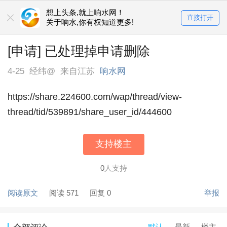
想上头条,就上响水网！
直接打开
关于响水,你有权知道更多!
[申请] 已处理掉申请删除
4-25
经纬@
来自江苏
响水网
https://share.224600.com/wap/thread/view-
thread/tid/539891/share_user_id/444600
支持楼主
0
人支持
阅读原文
阅读 571
回复 0
举报
默认
最新
楼主