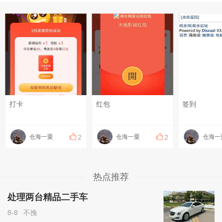
打卡
红包
签到
仓海一粟
仓海一粟
仓海一
2
2
热点推荐
处理两台精品二手车
8-8
不挽