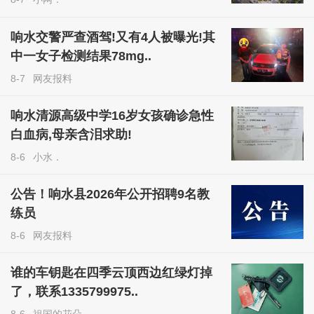
响水交警严查酒驾!又有4人被曝光!其
中一女子检测结果78mg..
8-7
网友报料
响水清源高级中学16岁女孩确诊急性
白血病,母亲含泪求助!
8-6
小水．
公告！响水县2026年公开招聘9名教
练员
8-6
网友报料
谁的车钥匙在四季云顶西边红绿灯掉
了，联系1335799975..
8-6
祖国的花朵