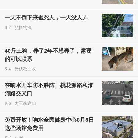
一天不倒下来砸死人，一天没人弄
8-7
弘恒物流
40斤土狗，养了2年不想养了，需要
的可以联系
8-4
光伏板回收
在响水开车防不胜防、桃花源路和淮
河路交叉口
8-6
大王来巡山
免费开放！响水全民健身中心8月8日
这些场馆免费用
8-7
小网．