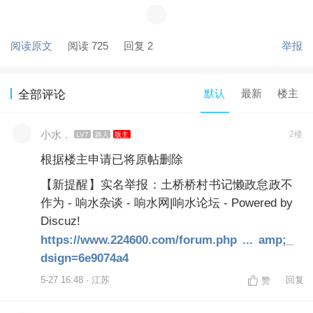
阅读原文
阅读 725
回复 2
举报
默认
最新
楼主
全部评论
小水．
2楼
LV7
路人
版主
根据楼主申请已将原帖删除
【新提醒】实名举报：土桥桥村书记懒政怠政不
作为 - 响水杂谈 - 响水网|响水论坛 - Powered by
Discuz!
https://www.224600.com/forum.php ... amp;_
dsign=6e9074a4
5-27 16:48 · 江苏
回复
赞