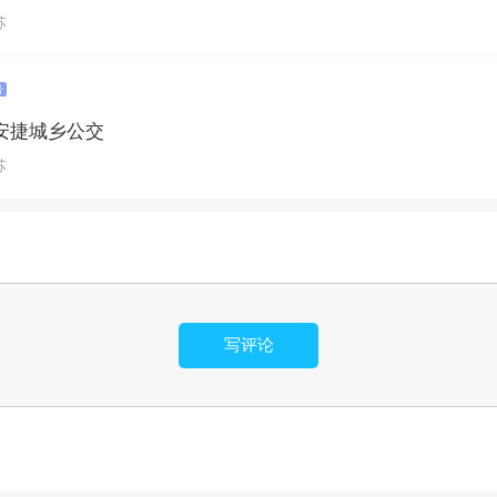
苏
号
安捷城乡公交
苏
写评论